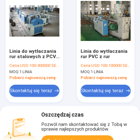
Linia do wytłaczania
Linia do wytłaczania
rur stalowych z PCV,
rur PVC z rur
maszyny do
Cena:
USD 100-300000 SET PER
Cena:
USD 100-100000 SET PER
produkcji miękkich
MOQ:
1 LINIA
MOQ:
1 LINIA
rur
Pobierz najnowszą cenę
Pobierz najnowszą cenę
Skontaktuj się teraz
Skontaktuj się teraz
Oszczędzaj czas
Pozwól nam skontaktować się z Tobą w
sprawie najlepszych produktów.