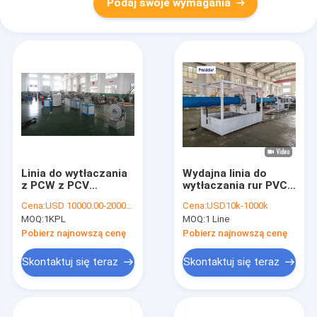
Podaj swoje wymagania
Linia do wytłaczania
Wydajna linia do
z PCW z PCV
wytłaczania rur PVC
Wzmocniona linia do
60-2000kg/h z
Cena:
USD 10000.00-20000.00/set
Cena:
USD10k-1000k
wytłaczania węża z
systemem Siemens
MOQ:
1KPL
MOQ:
1 Line
PVC
PLC do produkcji rur
karbowanych 32-
Pobierz najnowszą cenę
Pobierz najnowszą cenę
1600mm
Skontaktuj się teraz
Skontaktuj się teraz