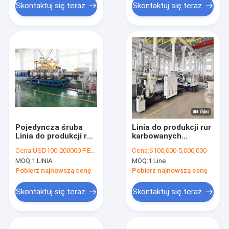
Skontaktuj się teraz
Skontaktuj się teraz
Pojedyncza śruba
Linia do produkcji rur
Linia do produkcji rur
karbowanych
PVC SBG1000
dwuściennych
Cena:
USD100-200000 PER SET
Cena:
$100,000-5,000,000
Podwójna ściana PCV
sterowana PLC z
MOQ:
1 LINIA
MOQ:
1 Line
odlewnictwo
mocą 100-1000kW i
systemem
Pobierz najnowszą cenę
Pobierz najnowszą cenę
chłodzenia wodnego
Skontaktuj się teraz
Skontaktuj się teraz