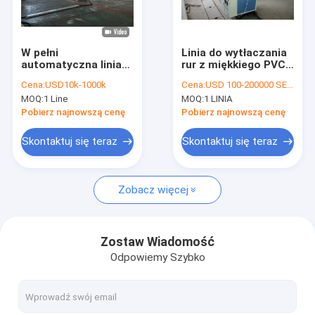
O nas
Wycieczka po fabryce
W pełni
Linia do wytłaczania
automatyczna linia
rur z miękkiego PVC,
Kontrola jakości
do produkcji rur
wzmocniona linia do
Cena:
USD10k-1000k
Cena:
USD 100-200000 SET PER
karbowanych
wytłaczania węża z
MOQ:
1 Line
MOQ:
1 LINIA
dwuściennych z
PCV
Skontaktuj się z nami
kontrolą PLC
Pobierz najnowszą cenę
Pobierz najnowszą cenę
Nowości
Skontaktuj się teraz
Skontaktuj się teraz
Sprawy
Zobacz więcej
Poproś o wycenę
Zostaw Wiadomość
Odpowiemy Szybko
Linia do wytłaczania rur z podwójną ścianką
Linia do wytłaczania rur z pojedynczej ściany