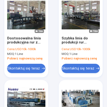
Dostosowalna linia
Szybka linia do
produkcyjna rur z
produkcji rur
podwójnymi ścianami
karbowanych
Cena:
USD10k-1000k
Cena:
USD10k-1000k
z PVC z średnicą rur
dwuściennych z
MOQ:
1 Line
MOQ:
1 Line
32-1600 mm i
wytłaczarką
wydajnością 500-
jednoślimakową, z
Pobierz najnowszą cenę
Pobierz najnowszą cenę
2000 kg/h
wbudowanym
kielichowaniem i
Skontaktuj się teraz
Skontaktuj się teraz
systemem PLC
Siemens
Do domu
Produkty
filmy