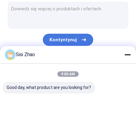
Linia do wytłaczania rur HDPE
Linia do wytłaczania rur DWC
Linia do wytłaczania rur PP
Kontyntynuj
Linia do wytłaczania rur PVC
Sisi Zhao
Linia do wytłaczania rur spiralnych
Nasze Kategorie
Linia do wytłaczania rur ochronnych kabli
9:00 AM
Linia do wytłaczania rur z tworzyw sztucznych
Good day, what product are you looking for?
Linia do wytłaczania
Linia do wytłaczania
Linia do wytła
rur z podwójną
rur z pojedynczej
rur HDPE
ścianką
ściany