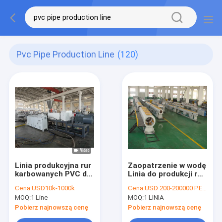
Pvc Pipe Production Line
(120)
Linia produkcyjna rur
Zaopatrzenie w wodę
karbowanych PVC dla
Linia do produkcji rur
zrównoważonej
PVC, 60-250KW
Cena:
USD10k-1000k
Cena:
USD 200-200000 PER SET
produkcji
Wytłaczarka do rur
MOQ:
1 Line
MOQ:
1 LINIA
PVC
Pobierz najnowszą cenę
Pobierz najnowszą cenę