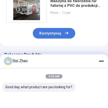
Maszyna do tworzenia rur
falistej z PVC do produkcji
materiałów z PVC
Price： 1 Line
Kontyntynuj
Polecane Produkty
Sisi Zhao
9:32 AM
Good day, what product are you looking for?
Linia wytłaczania
Dostosowalna linia
32-1600mm
rur z tworzyw
produkcyjna rur
Automatyczna 