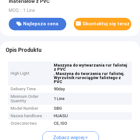
materiałów z PVC
MOQ：1 Line
Najlepsza cena
Skontaktuj się teraz
Opis Produktu
Maszyna do wytwarzania rur falistej
z PVC
High Light
,
,
Maszyna do tworzenia rur falistej
Wyrzutnik rurociągów falistego z
PVC
Delivery Time
90day
Minimum Order
1 Line
Quantity
Model Number
SBG
Nazwa handlowa
HUASU
Orzecznictwo
CE, ISO
Zobacz więcej